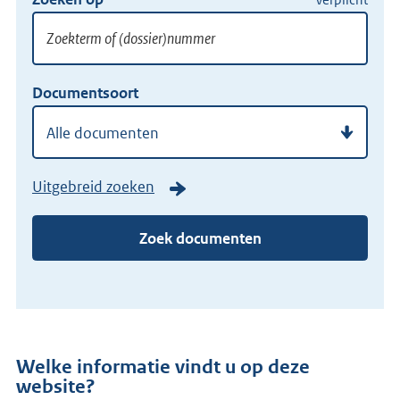
Zoek
een
publicatie
Zoekterm
Vul
Documentsoort
of
hier
(dossier)nummer
uw
zoekterm
of
Uitgebreid zoeken
(dossier)nummer
in
Zoek documenten
Welke informatie vindt u op deze
website?