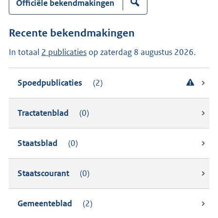
k
Z
Officiële bekendmakingen
e
o
n
e
n
k
Recente bekendmakingen
a
e
a
n
In totaal
2 publicaties
op zaterdag 8 augustus 2026.
r
n
:
a
a
r
Spoedpublicaties
(2)
:
Tractatenblad
(0)
Staatsblad
(0)
Staatscourant
(0)
Gemeenteblad
(2)