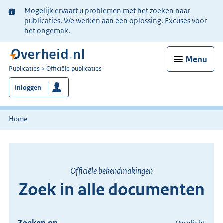
Ter
Mogelijk ervaart u problemen met het zoeken naar
informatie:
publicaties. We werken aan een oplossing. Excuses voor
het ongemak.
Menu
U
Publicaties
Officiële publicaties
bent
Inloggen
nu
hier:
Home
Officiële bekendmakingen
Zoek in alle documenten
Zoeken op
Verplicht