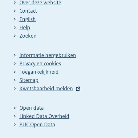
Over deze website
Contact
English
Help
Zoeken
Informatie hergebruiken
Privacy en cookies
Toegankelijkheid
Sitemap
E
Kwetsbaarheid melden
x
t
Open data
e
Linked Data Overheid
r
PUC Open Data
n