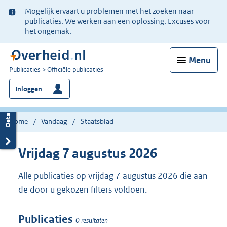
Ter
Mogelijk ervaart u problemen met het zoeken naar
informatie:
publicaties. We werken aan een oplossing. Excuses voor
het ongemak.
Menu
U
Publicaties
Officiële publicaties
bent
Inloggen
nu
hier:
Home
Vandaag
Staatsblad
Vrijdag 7 augustus 2026
Alle publicaties op vrijdag 7 augustus 2026 die aan
de door u gekozen filters voldoen.
Publicaties
0 resultaten