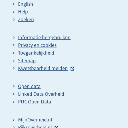
English
Help
Zoeken
Informatie hergebruiken
Privacy en cookies
Toegankelijkheid
Sitemap
E
Kwetsbaarheid melden
x
t
Open data
e
Linked Data Overheid
r
PUC Open Data
n
e
MijnOverheid.nl
l
E
Rijksoverheid.nl