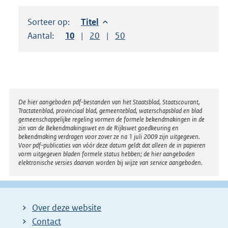
Sorteer op:
Sorteer op:
Titel
Aantal:
Toon
10
resultaten per pagina
Toon
20
resultaten per pagina
Toon
50
resultaten per pagina
Disclaimer
De hier aangeboden pdf-bestanden van het Staatsblad, Staatscourant,
Tractatenblad, provinciaal blad, gemeenteblad, waterschapsblad en blad
gemeenschappelijke regeling vormen de formele bekendmakingen in de
zin van de Bekendmakingswet en de Rijkswet goedkeuring en
bekendmaking verdragen voor zover ze na 1 juli 2009 zijn uitgegeven.
Voor pdf-publicaties van vóór deze datum geldt dat alleen de in papieren
vorm uitgegeven bladen formele status hebben; de hier aangeboden
elektronische versies daarvan worden bij wijze van service aangeboden.
Over deze website
Contact