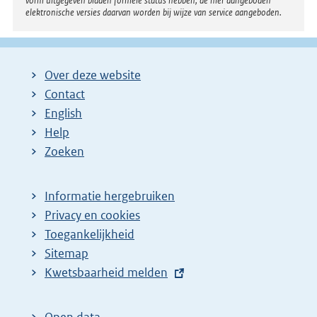
vorm uitgegeven bladen formele status hebben; de hier aangeboden
elektronische versies daarvan worden bij wijze van service aangeboden.
Over deze website
Contact
English
Help
Zoeken
Informatie hergebruiken
Privacy en cookies
Toegankelijkheid
Sitemap
E
Kwetsbaarheid melden
x
t