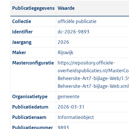
t
s
l
o
Publicatiegegevens
Waarde
a
t
i
t
n
a
c
t
Collectie
officiële publicatie
d
n
a
e
Identifier
dc-2026-9893
s
d
t
:
g
s
Jaargang
2026
i
o
r
g
e
n
Maker
Rijswijk
o
r
i
b
Masterconfiguratie
https://repository.officiele-
o
o
n
e
overheidspublicaties.nl/MasterCo
t
o
f
k
Beheersite-Art7-bijlage-Web/1.
t
t
o
e
Beheersite-Art7-bijlage-Web.xml
e
t
r
n
:
e
Organisatietype
gemeente
m
d
1
:
a
Publicatiedatum
2026-03-31
K
1
a
Publicatienaam
Informatieobject
b
K
t
b
Publicatienummer
9893