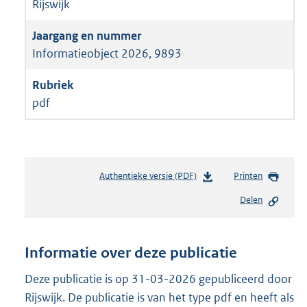
Rijswijk
Informatieobject 2026, 9893
pdf
Authentieke versie (PDF)
b
Printen
e
Delen
s
t
a
n
Informatie over deze publicatie
d
s
Deze publicatie is op 31-03-2026 gepubliceerd door
g
Rijswijk. De publicatie is van het type pdf en heeft als
r