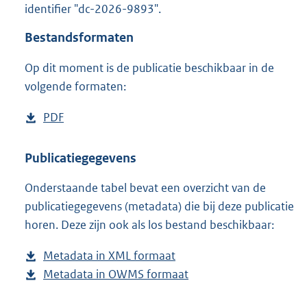
identifier "dc-2026-9893".
o
o
Bestandsformaten
t
t
Op dit moment is de publicatie beschikbaar in de
e
volgende formaten:
:
o
n
D
PDF
b
b
o
e
e
w
s
Publicatiegegevens
k
n
t
e
n
Onderstaande tabel bevat een overzicht van de
l
a
d
publicatiegegevens (metadata) die bij deze publicatie
o
n
horen. Deze zijn ook als los bestand beschikbaar:
a
d
d
s
Metadata in XML formaat
b
p
g
Metadata in OWMS formaat
e
b
u
r
s
e
b
o