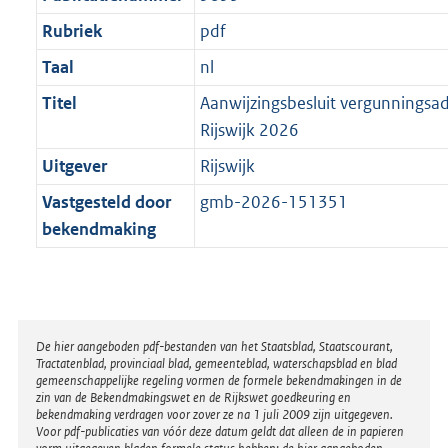
Rubriek
pdf
Taal
nl
Titel
Aanwijzingsbesluit vergunningsa
Rijswijk 2026
Uitgever
Rijswijk
Vastgesteld door
gmb-2026-151351
bekendmaking
Disclaimer
De hier aangeboden pdf-bestanden van het Staatsblad, Staatscourant,
Tractatenblad, provinciaal blad, gemeenteblad, waterschapsblad en blad
gemeenschappelijke regeling vormen de formele bekendmakingen in de
zin van de Bekendmakingswet en de Rijkswet goedkeuring en
bekendmaking verdragen voor zover ze na 1 juli 2009 zijn uitgegeven.
Voor pdf-publicaties van vóór deze datum geldt dat alleen de in papieren