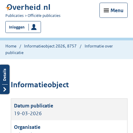
Menu
U
Publicaties
Officiële publicaties
bent
Inloggen
nu
hier:
Home
Informatieobject 2026, 8757
Informatie over
publicatie
Informatieobject
19-03-2026