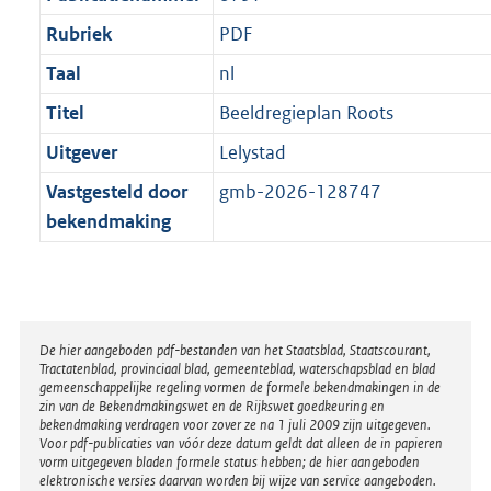
Rubriek
PDF
Taal
nl
Titel
Beeldregieplan Roots
Uitgever
Lelystad
Vastgesteld door
gmb-2026-128747
bekendmaking
Disclaimer
De hier aangeboden pdf-bestanden van het Staatsblad, Staatscourant,
Tractatenblad, provinciaal blad, gemeenteblad, waterschapsblad en blad
gemeenschappelijke regeling vormen de formele bekendmakingen in de
zin van de Bekendmakingswet en de Rijkswet goedkeuring en
bekendmaking verdragen voor zover ze na 1 juli 2009 zijn uitgegeven.
Voor pdf-publicaties van vóór deze datum geldt dat alleen de in papieren
vorm uitgegeven bladen formele status hebben; de hier aangeboden
elektronische versies daarvan worden bij wijze van service aangeboden.