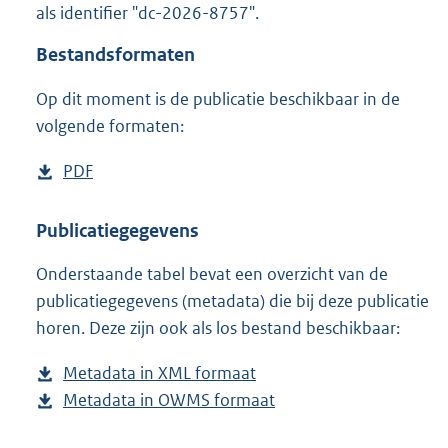
als identifier "dc-2026-8757".
o
o
Bestandsformaten
t
t
Op dit moment is de publicatie beschikbaar in de
e
volgende formaten:
:
o
n
D
PDF
b
b
o
e
e
w
s
Publicatiegegevens
k
n
t
e
n
Onderstaande tabel bevat een overzicht van de
l
a
d
publicatiegegevens (metadata) die bij deze publicatie
o
n
horen. Deze zijn ook als los bestand beschikbaar:
a
d
d
s
Metadata in XML formaat
b
p
g
Metadata in OWMS formaat
e
b
u
r
s
e
b
o