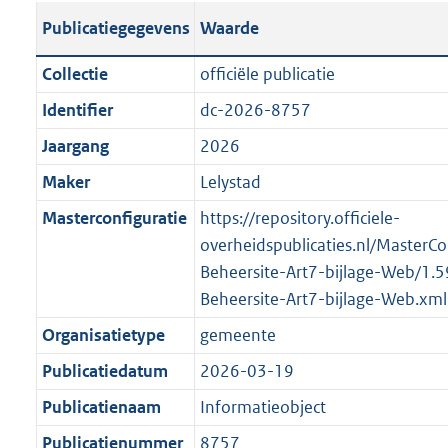
t
s
l
o
Publicatiegegevens
Waarde
a
t
i
t
n
a
c
t
Collectie
officiële publicatie
d
n
a
e
Identifier
dc-2026-8757
s
d
t
:
g
s
Jaargang
2026
i
o
r
g
e
n
Maker
Lelystad
o
r
i
b
Masterconfiguratie
https://repository.officiele-
o
o
n
e
overheidspublicaties.nl/MasterCo
t
o
f
k
Beheersite-Art7-bijlage-Web/1.
t
t
o
e
Beheersite-Art7-bijlage-Web.xml
e
t
r
n
:
e
Organisatietype
gemeente
m
d
1
:
a
Publicatiedatum
2026-03-19
K
1
a
Publicatienaam
Informatieobject
b
K
t
b
Publicatienummer
8757