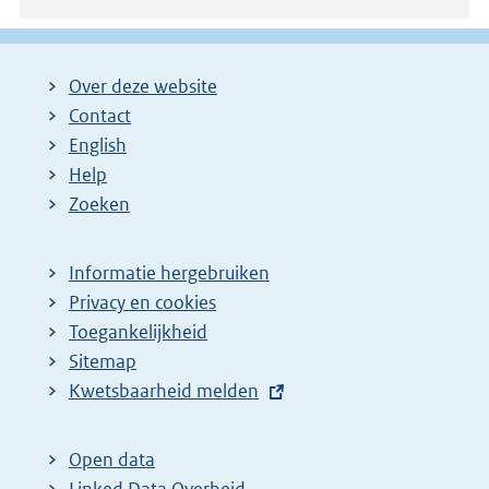
Over deze website
Contact
English
Help
Zoeken
Informatie hergebruiken
Privacy en cookies
Toegankelijkheid
Sitemap
E
Kwetsbaarheid melden
x
t
Open data
e