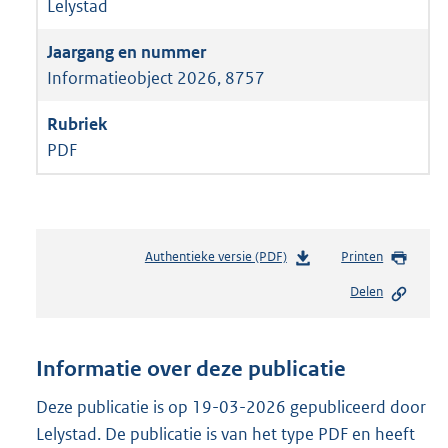
Lelystad
Informatieobject 2026, 8757
PDF
Authentieke versie (PDF)
b
Printen
e
Delen
s
t
a
n
Informatie over deze publicatie
d
s
Deze publicatie is op 19-03-2026 gepubliceerd door
g
Lelystad. De publicatie is van het type PDF en heeft
r